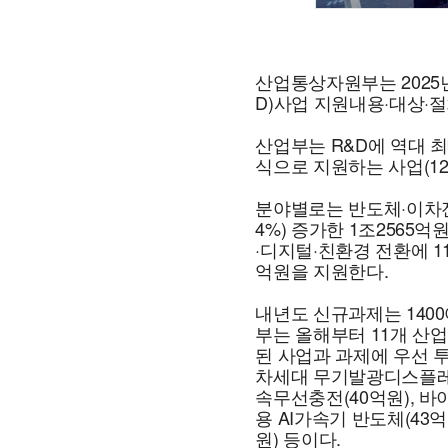
산업통상자원부는 2025
D)사업 지원내용·대상·절
산업부는 R&D에 역대 
식으로 지원하는 사업(12
분야별로는 반도체·이차전
4%) 증가한 1조2565억
·디지털·친환경 전환에 118
억원을 지원한다.
내년도 신규과제는 1400
부는 올해부터 11개 산
된 사업과 과제에 우선 
차세대 무기발광디스플레이
속무선충전(40억원), 바
용 AI가속기 반도체(43
원) 등이다.