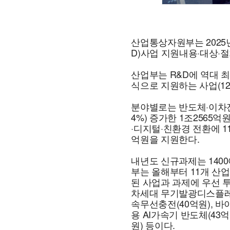
산업통상자원부는 2025
D)사업 지원내용·대상·절
산업부는 R&D에 역대 
식으로 지원하는 사업(12
분야별로는 반도체·이차전
4%) 증가한 1조2565억
·디지털·친환경 전환에 118
억원을 지원한다.
내년도 신규과제는 1400
부는 올해부터 11개 산
된 사업과 과제에 우선 
차세대 무기발광디스플레이
속무선충전(40억원), 바
용 AI가속기 반도체(43
원) 등이다.