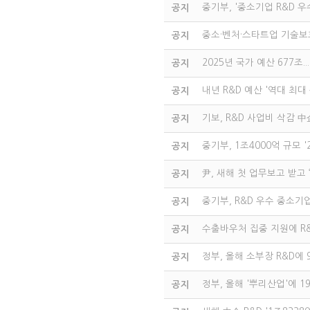
중기부, '중소기업 R&D 우
공지
중소·벤처·스타트업 기술보
공지
2025년 국가 예산 677조..
공지
내년 R&D 예산 '역대 최
공지
기보, R&D 사업비 삭감 
공지
중기부, 1조4000억 규모
공지
尹, 새해 첫 업무보고 받고 
공지
중기부, R&D 우수 중소기
공지
수출바우처 집중 지원에 R&
공지
정부, 올해 소부장 R&D에 
공지
정부, 올해 '뿌리산업'에 
공지