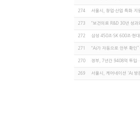
274
서울시, 창업·산업 특화 지원
273
“보건의료 R&D 30년 성
272
삼성 450조·SK 600조·현
271
“AI가 자동으로 안부 확인
270
정부, 7년간 9408억 투
269
서울시, 케어네이션 'AI 방