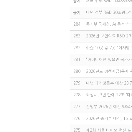
새해 中企 R&D '1조8338
공지
내년 정부 R&D 30조원...
공지
284
중기부·국세청, AI 중소·스
283
2026년 보건의료 R&D 
282
中企 10곳 중 7곳 “이재
281
“아이디어만 있으면 국가가
280
2026년도 정책자금(융자
279
내년 과기정통부 예산 23.7
278
화성시, 3년 만에 22조 '
277
산업부 2026년 예산 9조4
276
2026년 중기부 예산, 16
275
제2회 서울 바이오 혁신 