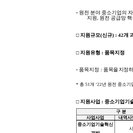
◦
원전 분야 중소기업의 자
지원
,
원전 공급망 핵
□
지원규모
(
신규
) : 42
개 
□
지원유형
:
품목지정
◦
품목지정
:
품목을 지정하
*
총
51
개
‘22
년 원전 중소기
□
지원사업
:
중소기업기
구 분
사업사업
내역사
중소기업기술혁신
개발