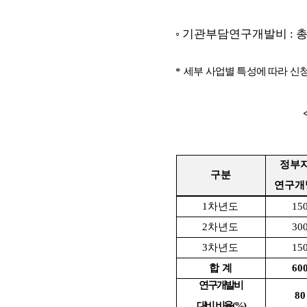
◦
기관부담연구개발비
:
*
세부 사업별 특성에 따라 신
정부
구분
연구개
1
차년도
15
2
차년도
30
3
차년도
15
합 계
60
연구개발비
80
대비 비율
(%)