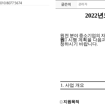
010.
8077.
5674
글쓴이
관리자
2022
년
원전 분야 중소기업의 자
원
󰡕
시행
계획을 다음
청하시기 바랍니다
.
1.
사업 개요
□
지원목적