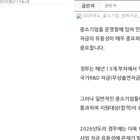
010.
8077.
5674
글쓴이
관리자
2026년도_중소기업_정책자금_융자
중소기업을 운영함에 있어 인
자금의 유동성
이 매우 중요
중요합니다
.
정부는 매년
13
개 부처에서
국가
R&D
자금
(
무상출연자
그러나 일반적인 중소기업들
통과하여 지원대상
(
합격
)
이
2026
년도의 경우에는 더욱 
사업 자금 유동성에 문제가 