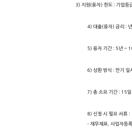
3)
지원
(
융자
)
한도
:
기업등급
4)
대출
(
융자
)
금리
:
년
5)
융자 기간
: 5
년
~ 1
6)
상환 방식
:
만기 일
7)
총 소요 기간
: 15
8)
신청 시 필요 서류
:
-
재무제표
,
사업자등