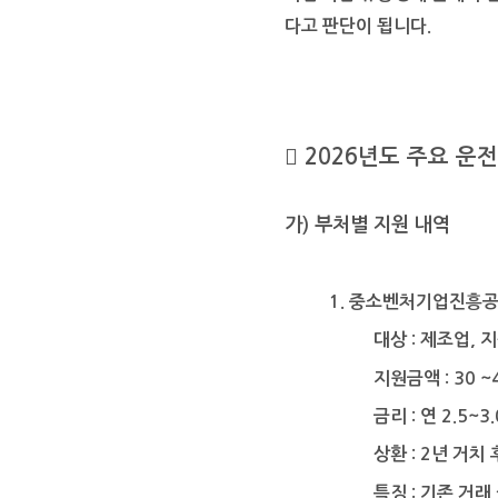
다고 판단이 됩니다
.

2026
년도 주요 운
가
)
부처별 지원 내역
1. 중소벤처기업진흥
대상
:
제조업
,
지
지원금액
: 30 ~
금리
:
연
2.5~3
상환
: 2
년 거치
특징
:
기존 거래