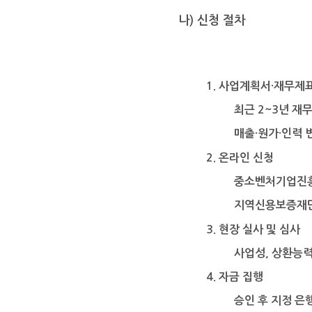
나
)
신청 절차
1. 사업계획서
·
재무제표
최근
2~3
년 재
매출
·
원가
·
인력 
2.
온라인 신청
중소벤처기업진
지역신용보증재단
3.
현장 실사 및 심사
사업성
,
상환능
4.
자금 집행
승인 후 지정 은